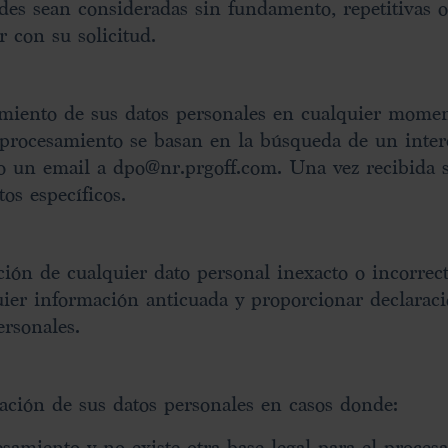
des sean consideradas sin fundamento, repetitivas o 
con su solicitud.
amiento de sus datos personales en cualquier momen
 procesamiento se basan en la búsqueda de un inter
do un email a dpo@nr.prgoff.com. Una vez recibida 
os específicos.
ección de cualquier dato personal inexacto o incorre
quier información anticuada y proporcionar declarac
ersonales.
nación de sus datos personales en casos donde:
samiento y no existe otra base legal para el proces