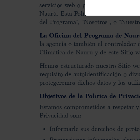
servicios web o presenta la solicitu
Naurú. Esta Política de Privacidad e
del Programa", "Nosotros", o "Nuest
La Oficina del Programa de Naur
la agencia o también el controlador
Climática de Naurú y de este Sitio w
Hemos estructurado nuestro Sitio we
requisito de autoidentificación o di
protegeremos dichos datos y los util
Objetivos de la Política de Privac
Estamos comprometidos a respetar y 
Privacidad son:
Informarle sus derechos de prote
Proporcionar información clara y