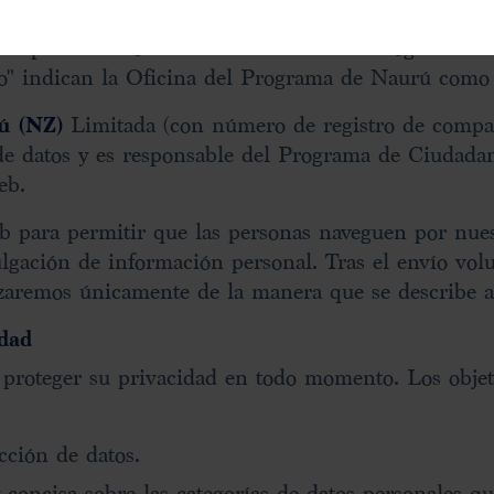
d de admisión al Programa de ciudadanía para la res
s expedida a nombre de la Oficina del Programa de 
ro" indican la Oficina del Programa de Naurú como 
ú (NZ)
Limitada (con número de registro de compañ
 de datos y es responsable del Programa de Ciudada
eb.
b para permitir que las personas naveguen por nues
vulgación de información personal. Tras el envío vol
izaremos únicamente de la manera que se describe a
idad
proteger su privacidad en todo momento. Los objeti
cción de datos.
 concisa sobre las categorías de datos personales 