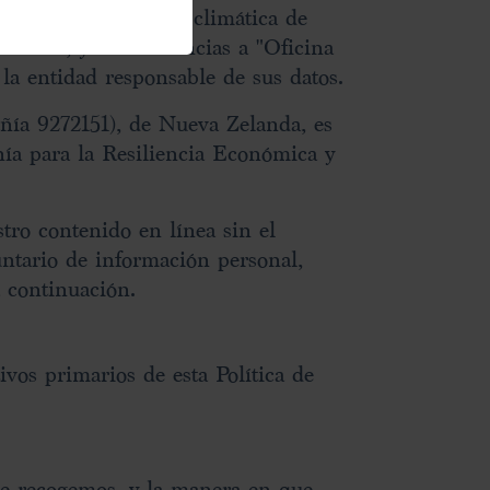
iliencia económica y climática de
Naurú, y las referencias a "Oficina
la entidad responsable de sus datos.
ía 9272151), de Nueva Zelanda, es
nía para la Resiliencia Económica y
tro contenido en línea sin el
untario de información personal,
 continuación.
vos primarios de esta Política de
que recogemos, y la manera en que