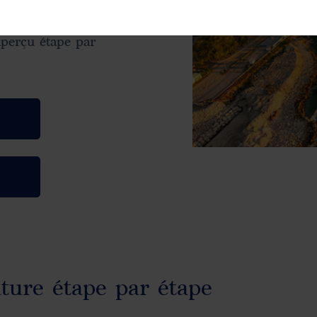
eillent à ce que
traitée de manière
aperçu étape par
ture étape par étape