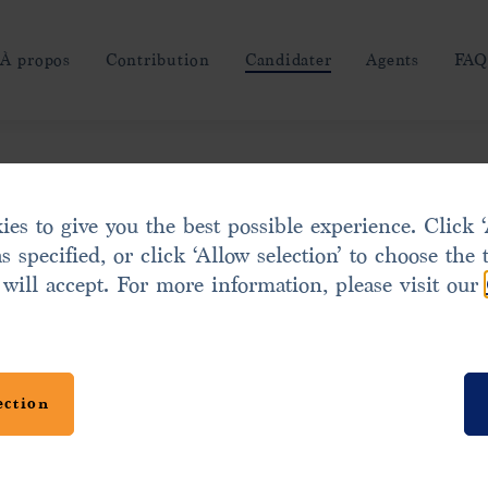
À propos
Contribution
Candidater
Agents
FA
es to give you the best possible experience. Click ‘
ser une
Update: Limited Time Offer
s specified, or click ‘Allow selection’ to choose the 
 will accept. For more information, please visit our
 of the Republic of Nauru has launched a limited t
irst anniversary of the program. A discount of USD 
rogramme de
ection
ntribution amount from 3 February 2026 for all cur
omique et
led prior to 31 December 2026.
s simple, guidé par